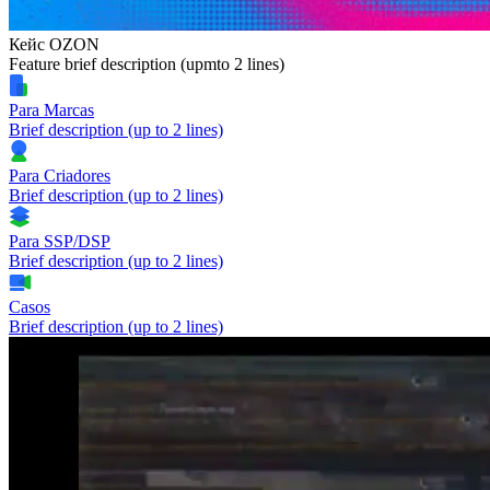
Кейс OZON
Feature brief description (upmto 2 lines)
Para Marcas
Brief description (up to 2 lines)
Para Criadores
Brief description (up to 2 lines)
Para SSP/DSP
Brief description (up to 2 lines)
Casos
Brief description (up to 2 lines)